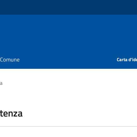
il Comune
Carta d'id
za
stenza