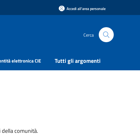
Accedi all'area personale
Cerca
Tutti gli argomenti
entità elettronica CIE
si della comunità.