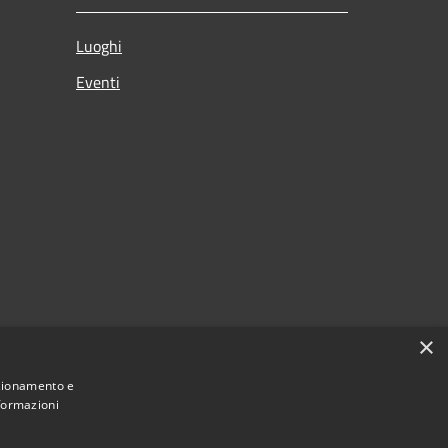
Luoghi
Eventi
×
nzionamento e
nformazioni