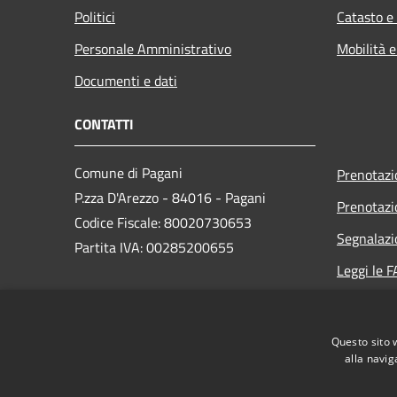
Politici
Catasto e
Personale Amministrativo
Mobilità e
Documenti e dati
CONTATTI
Comune di Pagani
Prenotaz
P.zza D'Arezzo - 84016 - Pagani
Prenotaz
Codice Fiscale: 80020730653
Segnalazi
Partita IVA: 00285200655
Leggi le 
Richiesta
PEC:
protocollo@comunedipagani.legalmail.it
Questo sito 
Centralino Unico: +39 081 3240111
alla navig