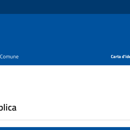
il Comune
Carta d'id
blica