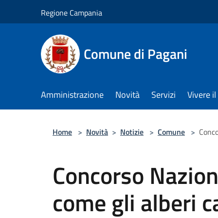
Salta al contenuto principale
Regione Campania
Comune di Pagani
Amministrazione
Novità
Servizi
Vivere 
Home
>
Novità
>
Notizie
>
Comune
>
Conco
Concorso Naziona
come gli alberi 