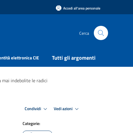
Accedi all'area personale
Cerca
Tutti gli argomenti
entità elettronica CIE
 mai indebolite le radici
Condividi
Vedi azioni
Categorie: