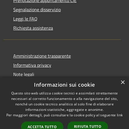
Prenotazione appuntamento CIE
Segnalazione disservizio
Leggi le FAQ
Richiesta assistenza
Amministrazione trasparente
Informativa privacy
Note legali
×
Dichiarazione di accessibilità
Informazioni sui cookie
Questo sito web utilizza cookie tecnici e assimilati strettamente
necessari al corretto funzionamento e alla navigazione del sito,
nonché un cookie tecnico analitico al solo fine di elaborare
informazioni statistiche, aggregate e anonime.
RSS
Copyright © 2026 • Comune di
Per maggiori dettagli, può consultare la cookie policy al seguente
link
Accessibilità
Pagani • Powered by
Privacy
Municipium
Accesso
•
RIFIUTA TUTTO
ACCETTA TUTTO