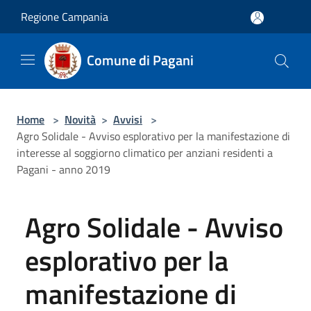
Salta al contenuto principale
Regione Campania
Comune di Pagani
Home
>
Novità
>
Avvisi
>
Agro Solidale - Avviso esplorativo per la manifestazione di
interesse al soggiorno climatico per anziani residenti a
Pagani - anno 2019
Agro Solidale - Avviso
esplorativo per la
manifestazione di