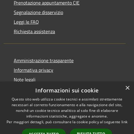
Prenotazione appuntamento CIE
Segnalazione disservizio
Leggi le FAQ
Richiesta assistenza
Amministrazione trasparente
Informativa privacy
Note legali
×
Dichiarazione di accessibilità
Informazioni sui cookie
Questo sito web utilizza cookie tecnici e assimilati strettamente
necessari al corretto funzionamento e alla navigazione del sito,
nonché un cookie tecnico analitico al solo fine di elaborare
informazioni statistiche, aggregate e anonime.
RSS
Copyright © 2026 • Comune di
Per maggiori dettagli, può consultare la cookie policy al seguente
link
Accessibilità
Pagani • Powered by
Privacy
Municipium
Accesso
•
RIFIUTA TUTTO