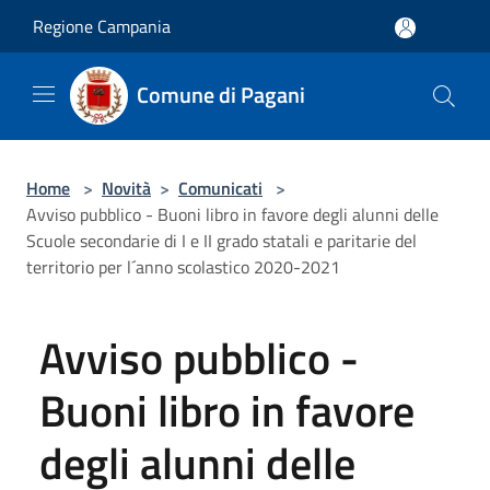
Salta al contenuto principale
Regione Campania
Comune di Pagani
Home
>
Novità
>
Comunicati
>
Avviso pubblico - Buoni libro in favore degli alunni delle
Scuole secondarie di I e II grado statali e paritarie del
territorio per l´anno scolastico 2020-2021
Avviso pubblico -
Buoni libro in favore
degli alunni delle