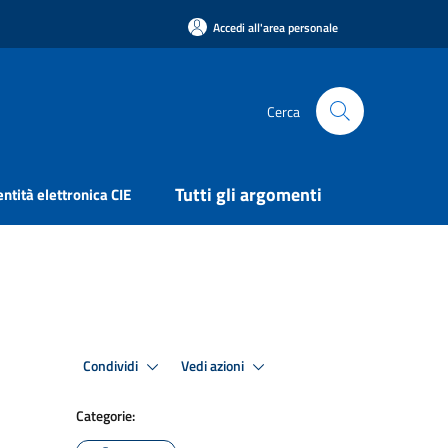
Accedi all'area personale
Cerca
Tutti gli argomenti
entità elettronica CIE
Condividi
Vedi azioni
Categorie: