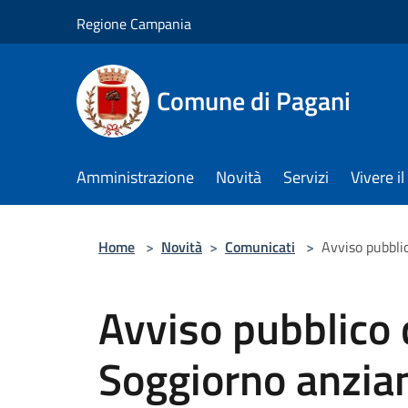
Salta al contenuto principale
Regione Campania
Comune di Pagani
Amministrazione
Novità
Servizi
Vivere 
Home
>
Novità
>
Comunicati
>
Avviso pubbli
Avviso pubblico 
Soggiorno anzian