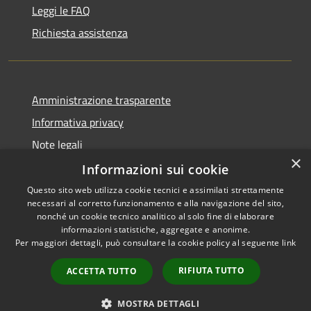
Leggi le FAQ
Richiesta assistenza
Amministrazione trasparente
Informativa privacy
Note legali
×
Dichiarazione di accessibilità
Informazioni sui cookie
Questo sito web utilizza cookie tecnici e assimilati strettamente
necessari al corretto funzionamento e alla navigazione del sito,
nonché un cookie tecnico analitico al solo fine di elaborare
informazioni statistiche, aggregate e anonime.
RSS
Copyright © 2026 • Comune di
Per maggiori dettagli, può consultare la cookie policy al seguente
link
Accessibilità
Pagani • Powered by
Privacy
Municipium
Accesso
•
RIFIUTA TUTTO
ACCETTA TUTTO
Cookie
redazione
Mappa del sito
MOSTRA DETTAGLI