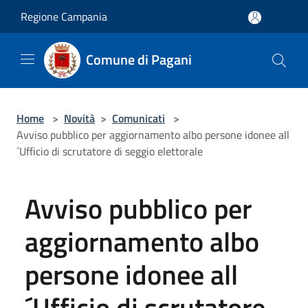
Salta al contenuto principale
Regione Campania
Comune di Pagani
Home
>
Novità
>
Comunicati
>
Avviso pubblico per aggiornamento albo persone idonee all
´Ufficio di scrutatore di seggio elettorale
Avviso pubblico per
aggiornamento albo
persone idonee all
´Ufficio di scrutatore