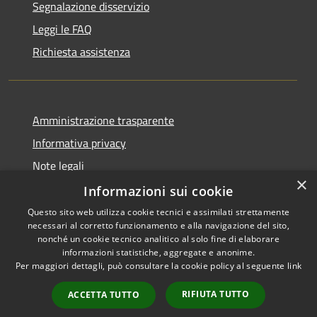
Segnalazione disservizio
Leggi le FAQ
Richiesta assistenza
Amministrazione trasparente
Informativa privacy
Note legali
×
Dichiarazione di accessibilità
Informazioni sui cookie
Questo sito web utilizza cookie tecnici e assimilati strettamente
necessari al corretto funzionamento e alla navigazione del sito,
nonché un cookie tecnico analitico al solo fine di elaborare
informazioni statistiche, aggregate e anonime.
RSS
Copyright © 2026 • Comune di
Per maggiori dettagli, può consultare la cookie policy al seguente
link
Accessibilità
Pagani • Powered by
Privacy
Municipium
Accesso
•
RIFIUTA TUTTO
ACCETTA TUTTO
Cookie
redazione