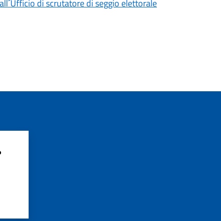
´Ufficio di scrutatore di seggio elettorale
?