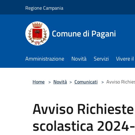
Salta al contenuto principale
Regione Campania
Comune di Pagani
Amministrazione
Novità
Servizi
Vivere 
Home
>
Novità
>
Comunicati
>
Avviso Richie
Avviso Richieste
scolastica 2024