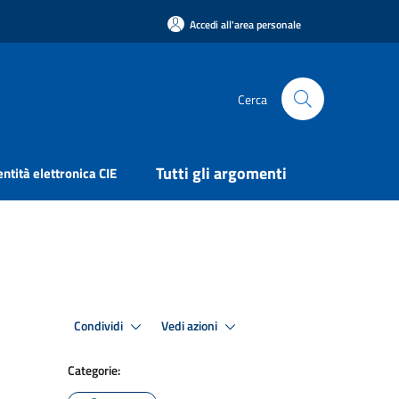
Accedi all'area personale
Cerca
Tutti gli argomenti
entità elettronica CIE
Condividi
Vedi azioni
Categorie: