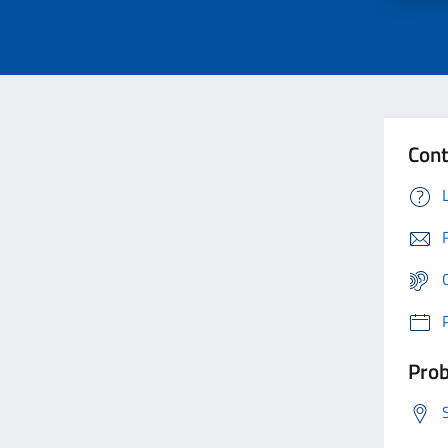
Cont
Prob