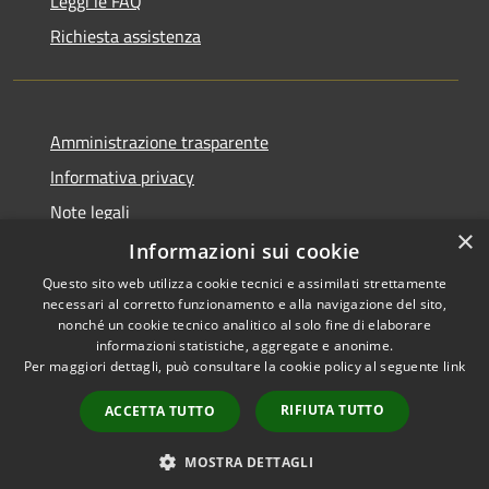
Leggi le FAQ
Richiesta assistenza
Amministrazione trasparente
Informativa privacy
Note legali
×
Dichiarazione di accessibilità
Informazioni sui cookie
Questo sito web utilizza cookie tecnici e assimilati strettamente
necessari al corretto funzionamento e alla navigazione del sito,
nonché un cookie tecnico analitico al solo fine di elaborare
informazioni statistiche, aggregate e anonime.
RSS
Copyright © 2026 • Comune di
Per maggiori dettagli, può consultare la cookie policy al seguente
link
Accessibilità
Pagani • Powered by
Privacy
Municipium
Accesso
•
RIFIUTA TUTTO
ACCETTA TUTTO
Cookie
redazione
Mappa del sito
MOSTRA DETTAGLI