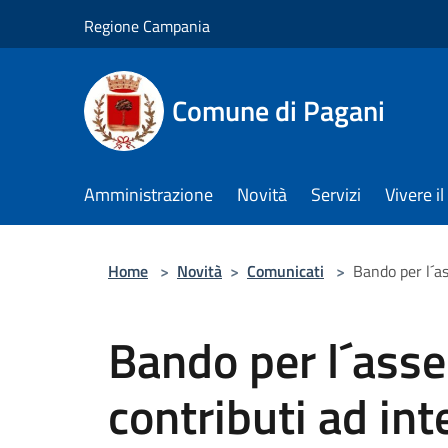
Salta al contenuto principale
Regione Campania
Comune di Pagani
Amministrazione
Novità
Servizi
Vivere 
Home
>
Novità
>
Comunicati
>
Bando per l´a
Bando per l´asse
contributi ad in