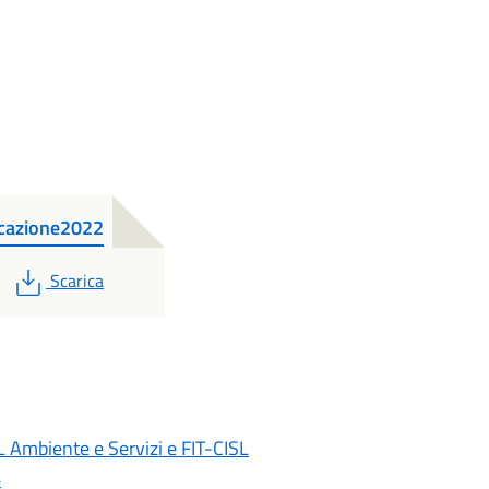
cazione2022
PDF
Scarica
 Ambiente e Servizi e FIT-CISL
6