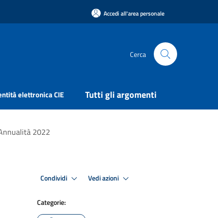
Accedi all'area personale
Cerca
Tutti gli argomenti
entità elettronica CIE
- Annualità 2022
Condividi
Vedi azioni
Categorie: