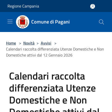
Salta al contenuto principale
Regione Campania
Comune di Pagani
Home
>
Novità
>
Avvisi
>
Calendari raccolta differenziata Utenze Domestiche e Non
Domestiche attivi dal 12 Gennaio 2026
Calendari raccolta
differenziata Utenze
Domestiche e Non
Domestiche attivi dal