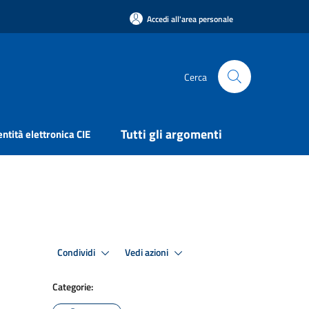
Accedi all'area personale
Cerca
Tutti gli argomenti
entità elettronica CIE
Condividi
Vedi azioni
Categorie: