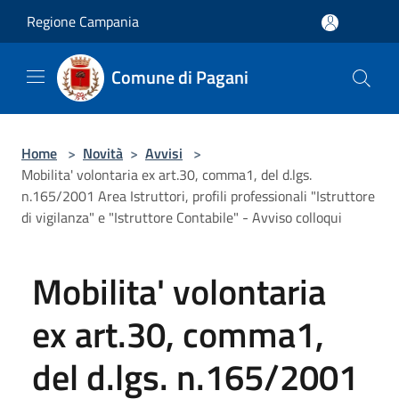
Salta al contenuto principale
Regione Campania
Comune di Pagani
Home
>
Novità
>
Avvisi
>
Mobilita' volontaria ex art.30, comma1, del d.lgs.
n.165/2001 Area Istruttori, profili professionali "Istruttore
di vigilanza" e "Istruttore Contabile" - Avviso colloqui
Mobilita' volontaria
ex art.30, comma1,
del d.lgs. n.165/2001