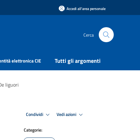
Accedi all'area personale
Cerca
Tutti gli argomenti
entità elettronica CIE
De liguori
Condividi
Vedi azioni
Categorie: