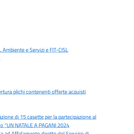
 Ambiente e Servizi e FIT-CISL
6
tura plichi contenenti offerte acquisti
zione di 15 casette per la partecipazione al
izio “UN NATALE A PAGANI 2024
ta ad Affidamento diretto del Servizio di