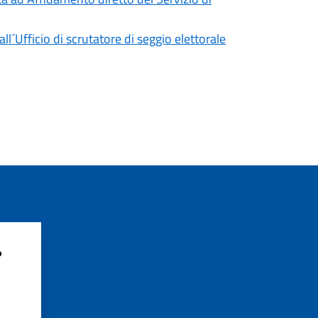
´Ufficio di scrutatore di seggio elettorale
?