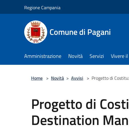
Salta al contenuto principale
Regione Campania
Comune di Pagani
Amministrazione
Novità
Servizi
Vivere 
Home
>
Novità
>
Avvisi
>
Progetto di Costit
Progetto di Cost
Destination Ma