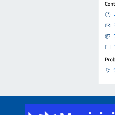
Cont
Prob