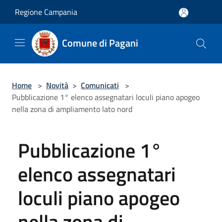
Salta al contenuto principale
Regione Campania
Comune di Pagani
Home
>
Novità
>
Comunicati
>
Pubblicazione 1° elenco assegnatari loculi piano apogeo
nella zona di ampliamento lato nord
Pubblicazione 1°
elenco assegnatari
loculi piano apogeo
nella zona di